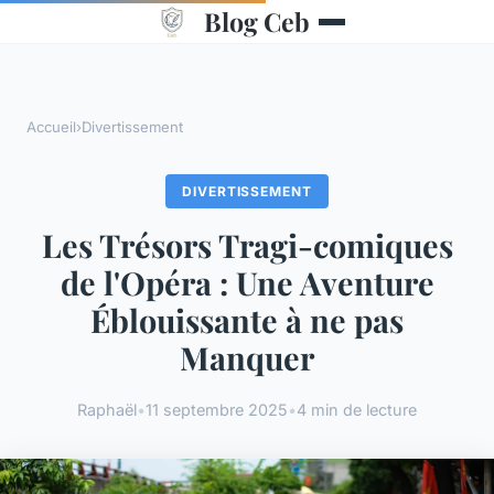
Blog Ceb
Accueil
›
Divertissement
DIVERTISSEMENT
Les Trésors Tragi-comiques
de l'Opéra : Une Aventure
Éblouissante à ne pas
Manquer
Raphaël
•
11 septembre 2025
•
4 min de lecture