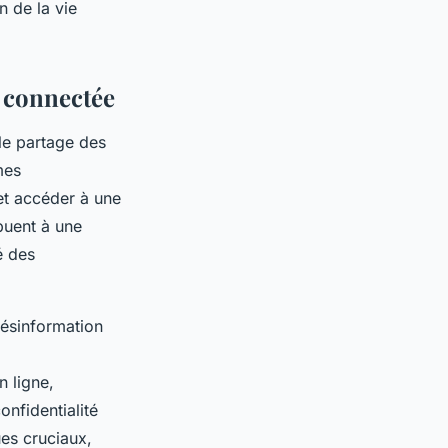
n de la vie
é connectée
e le partage des
mes
et accéder à une
buent à une
é des
ésinformation
n ligne,
onfidentialité
ues cruciaux,