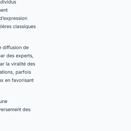
ndividus
ment
 d’expression
ntières classiques
 diffusion de
par des experts,
r la viralité des
tions, parfois
x en favorisant
 une
eversement des