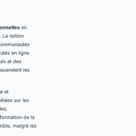
sonnelles
en
. La notion
 communautés
utés en ligne
gés et des
nscendent les
é et
tiées sur les
les,
formation de la
mble, malgré les