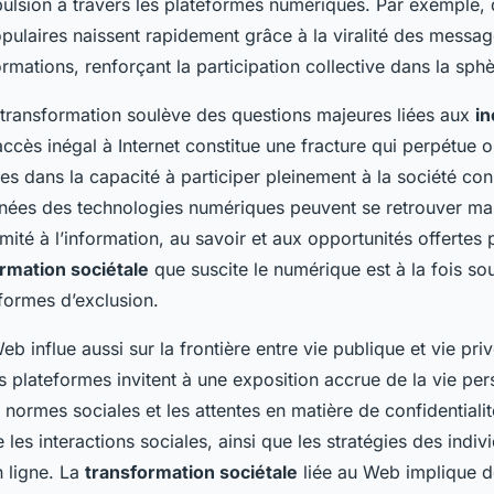
pulsion à travers les plateformes numériques. Par exemple,
pulaires naissent rapidement grâce à la viralité des messag
ormations, renforçant la participation collective dans la sphè
e transformation soulève des questions majeures liées aux
in
’accès inégal à Internet constitue une fracture qui perpétue 
les dans la capacité à participer pleinement à la société co
nées des technologies numériques peuvent se retrouver mar
mité à l’information, au savoir et aux opportunités offertes 
rmation sociétale
que suscite le numérique est à la fois so
formes d’exclusion.
Web influe aussi sur la frontière entre vie publique et vie pr
s plateformes invitent à une exposition accrue de la vie per
 normes sociales et les attentes en matière de confidentialit
e les interactions sociales, ainsi que les stratégies des indi
n ligne. La
transformation sociétale
liée au Web implique 