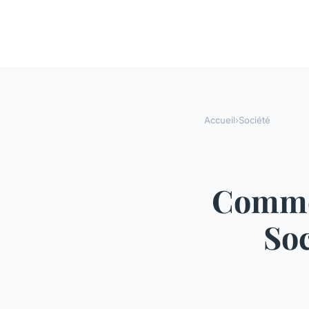
Accueil
›
Société
Commen
Soc