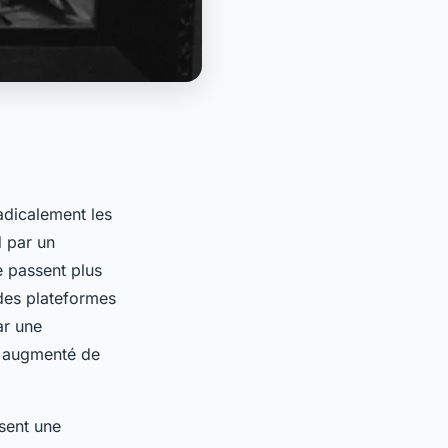
radicalement les
 par un
 passent plus
 des plateformes
ar une
nt augmenté de
isent une