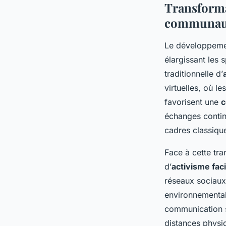
Transforma
communaut
Le développeme
élargissant les 
traditionnelle d’
virtuelles, où 
favorisent une
c
échanges contin
cadres classiqu
Face à cette tr
d’
activisme faci
réseaux sociaux,
environnementale
communication s
distances physi