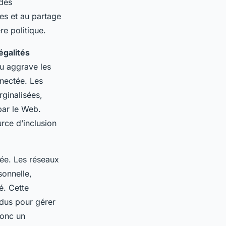
 des
es et au partage
re politique.
égalités
ou aggrave les
nnectée. Les
ginalisées,
par le Web.
urce d’inclusion
ivée. Les réseaux
sonnelle,
é. Cette
vidus pour gérer
donc un