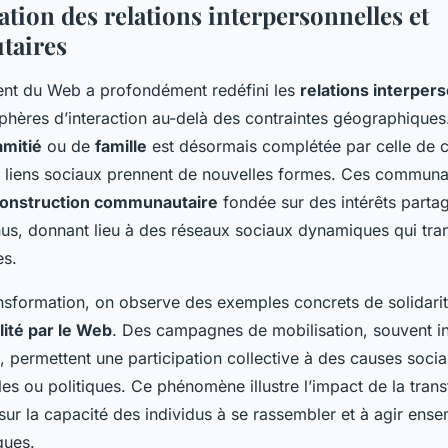
tion des relations interpersonnelles et
aires
nt du Web a profondément redéfini les
relations interper
sphères d’interaction au-delà des contraintes géographiques
amitié
ou de
famille
est désormais complétée par celle de
les liens sociaux prennent de nouvelles formes. Ces communa
onstruction communautaire
fondée sur des intérêts parta
us, donnant lieu à des réseaux sociaux dynamiques qui tra
es.
ansformation, on observe des exemples concrets de solidarit
lité par le Web
. Des campagnes de mobilisation, souvent ini
 permettent une participation collective à des causes socia
s ou politiques. Ce phénomène illustre l’impact de la trans
ur la capacité des individus à se rassembler et à agir ense
ques.