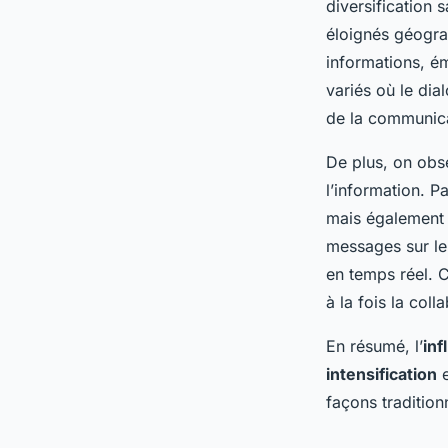
diversification 
éloignés géogra
informations, é
variés où le dial
de la communica
De plus, on obs
l’information. P
mais également p
messages sur le 
en temps réel. 
à la fois la col
En résumé, l’
in
intensification
e
façons tradition